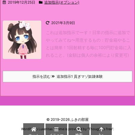
2019年12月25日
追加指示(オプション)
2021年3月9日
これは追加指示でーす！
日常の指示に追加で
やってみてね〜
用意するもの：貯金箱
やるこ
とは簡単！
1回射精する毎に100円貯金箱に入
れること。(金額は個人の余裕により変更可)
指示を読む
追加指示1 貢ぎマゾ奴隷体験
©
2019
-2026
ふきの部屋
WordPress Luxeritas Theme is provided by "
Thought is free
".
メニュー
検索
上へ