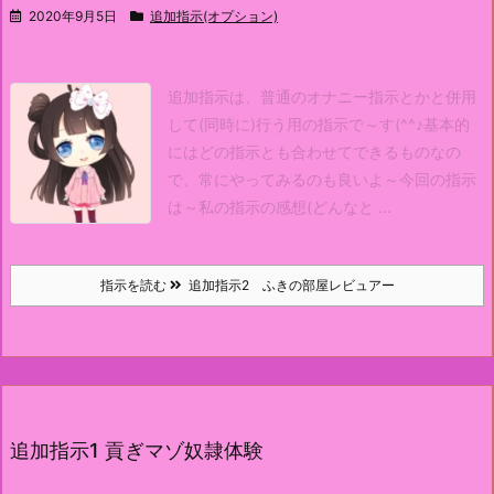
2020年9月5日
追加指示(オプション)
追加指示は、普通のオナニー指示とかと併用
して(同時に)行う用の指示で～す(^^♪
基本的
にはどの指示とも合わせてできるものなの
で、常にやってみるのも良いよ～
今回の指示
は～
私の指示の感想(どんなと ...
指示を読む
追加指示2 ふきの部屋レビュアー
追加指示1 貢ぎマゾ奴隷体験