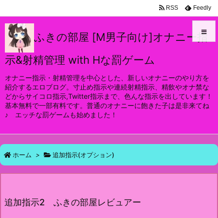
RSS
Feedly
ふきの部屋 [M男子向け]オナニー指
示&射精管理 with Hな罰ゲーム
メニュ
オナニー指示・射精管理を中心とした、新しいオナニーのやり方を
紹介するエロブログ。寸止め指示や連続射精指示、精飲やオナ禁な
サイド
どからサイコロ指示,Twitter指示まで、色んな指示を出しています！
基本無料で一部有料です。普通のオナニーに飽きた子は是非来てね
前へ
♪ エッチな罰ゲームも始めました！
次へ
ホーム
>
追加指示(オプション)
検索
追加指示2 ふきの部屋レビュアー